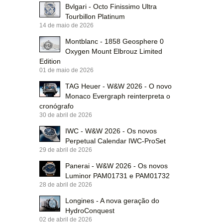
Bvlgari - Octo Finissimo Ultra
Tourbillon Platinum
14 de maio de 2026
Montblanc - 1858 Geosphere 0
Oxygen Mount Elbrouz Limited
Edition
01 de maio de 2026
TAG Heuer - W&W 2026 - O novo
Monaco Evergraph reinterpreta o
cronógrafo
30 de abril de 2026
IWC - W&W 2026 - Os novos
Perpetual Calendar IWC-ProSet
29 de abril de 2026
Panerai - W&W 2026 - Os novos
Luminor PAM01731 e PAM01732
28 de abril de 2026
Longines - A nova geração do
HydroConquest
02 de abril de 2026