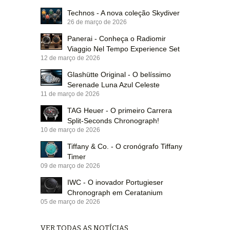
Technos - A nova coleção Skydiver
26 de março de 2026
Panerai - Conheça o Radiomir
Viaggio Nel Tempo Experience Set
12 de março de 2026
Glashütte Original - O belíssimo
Serenade Luna Azul Celeste
11 de março de 2026
TAG Heuer - O primeiro Carrera
Split-Seconds Chronograph!
10 de março de 2026
Tiffany & Co. - O cronógrafo Tiffany
Timer
09 de março de 2026
IWC - O inovador Portugieser
Chronograph em Ceratanium
05 de março de 2026
VER TODAS AS NOTÍCIAS