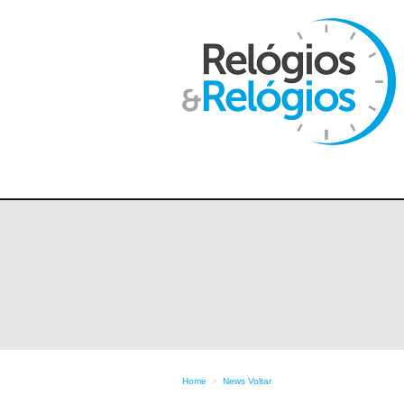
Home
>
News
Voltar