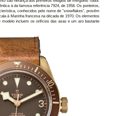
vexo são herança dos primeiros relógios de mergulho Tudor.
êntica à da famosa referência 7924, de 1958. Os ponteiros,
terística, conhecidos pelo nome de "snowflakes", provêm
cala à Marinha francesa na década de 1970. Os elementos
e modelo incluem os orifícios das asas e um aro bastante