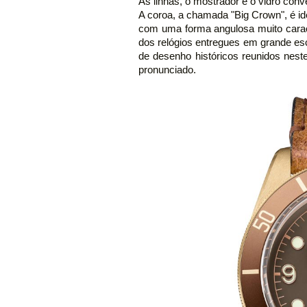
As linhas, o mostrador e o vidro con
A coroa, a chamada "Big Crown", é id
com uma forma angulosa muito carac
dos relógios entregues em grande es
de desenho históricos reunidos nest
pronunciado.