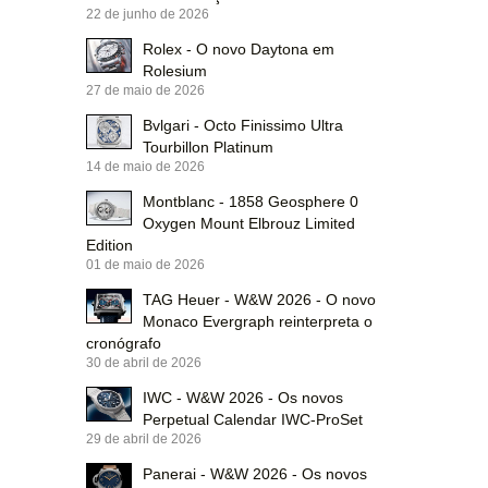
22 de junho de 2026
Rolex - O novo Daytona em
Rolesium
27 de maio de 2026
Bvlgari - Octo Finissimo Ultra
Tourbillon Platinum
14 de maio de 2026
Montblanc - 1858 Geosphere 0
Oxygen Mount Elbrouz Limited
Edition
01 de maio de 2026
TAG Heuer - W&W 2026 - O novo
Monaco Evergraph reinterpreta o
cronógrafo
30 de abril de 2026
IWC - W&W 2026 - Os novos
Perpetual Calendar IWC-ProSet
29 de abril de 2026
Panerai - W&W 2026 - Os novos