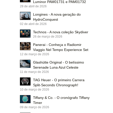
Luminor PAM01731 e PAM01732
28 de abril de 2026
Longines - A nova geração do
HydroConquest
02 de abril de 2026
Technos - A nova coleção Skydiver
26 de março de 2026
Panerai - Conheça o Radiomir
Viaggio Nel Tempo Experience Set
12 de março de 2026
Glashütte Original - O belíssimo
Serenade Luna Azul Celeste
11 de março de 2026
TAG Heuer - O primeiro Carrera
Split-Seconds Chronograph!
10 de março de 2026
Tiffany & Co. - O cronógrafo Tiffany
Timer
09 de março de 2026