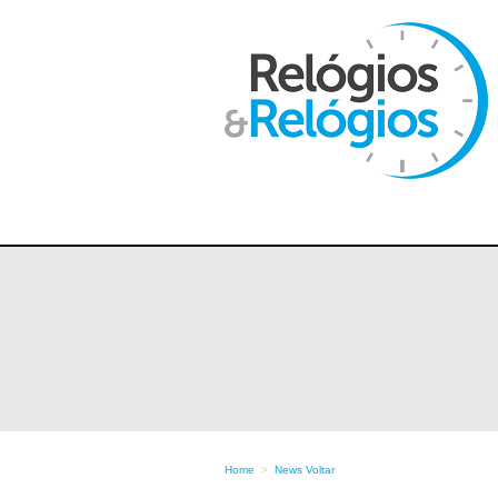
Home
>
News
Voltar