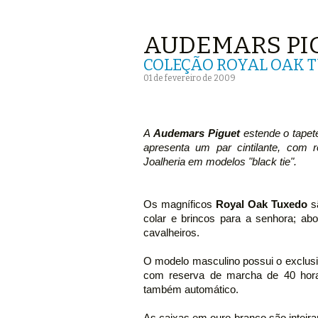
AUDEMARS PIG
COLEÇÃO ROYAL OAK 
01 de fevereiro de 2009
A
Audemars Piguet
estende o tapet
apresenta um par cintilante, com r
Joalheria em modelos "black tie".
Os magníficos
Royal Oak Tuxedo
sã
colar e brincos para a senhora; a
cavalheiros.
O modelo masculino possui o exclusiv
com reserva de marcha de 40 horas
também automático.
As caixas em ouro branco são inteir