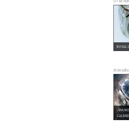
07 de out
ROYAL 
16 de julh
UMA NO
CALEND