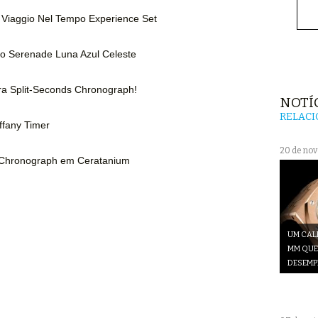
 Viaggio Nel Tempo Experience Set
imo Serenade Luna Azul Celeste
ra Split-Seconds Chronograph!
NOTÍ
RELAC
iffany Timer
20 de no
r Chronograph em Ceratanium
UM CAL
MM QUE
DESEM