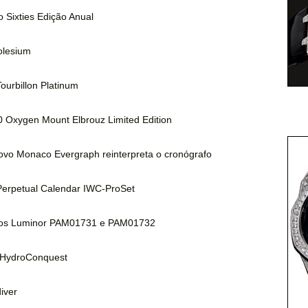
o Sixties Edição Anual
olesium
Tourbillon Platinum
 Oxygen Mount Elbrouz Limited Edition
vo Monaco Evergraph reinterpreta o cronógrafo
erpetual Calendar IWC-ProSet
vos Luminor PAM01731 e PAM01732
o HydroConquest
iver