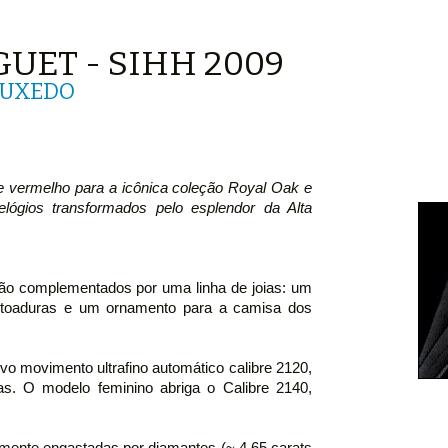
UET - SIHH 2009
TUXEDO
e vermelho para a icônica coleção Royal Oak e
elógios transformados pelo esplendor da Alta
o complementados por uma linha de joias: um
botoaduras e um ornamento para a camisa dos
o movimento ultrafino automático calibre 2120,
. O modelo feminino abriga o Calibre 2140,
amente engastadas por diamantes (~ 4,65 carats