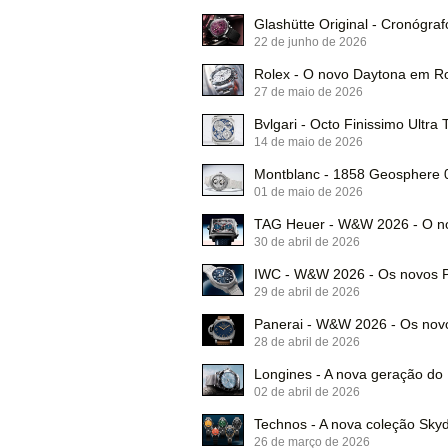
Glashütte Original - Cronógraf
22 de junho de 2026
Rolex - O novo Daytona em R
27 de maio de 2026
Bvlgari - Octo Finissimo Ultra 
14 de maio de 2026
Montblanc - 1858 Geosphere 0
01 de maio de 2026
TAG Heuer - W&W 2026 - O no
30 de abril de 2026
IWC - W&W 2026 - Os novos P
29 de abril de 2026
Panerai - W&W 2026 - Os no
28 de abril de 2026
Longines - A nova geração d
02 de abril de 2026
Technos - A nova coleção Skyd
26 de março de 2026