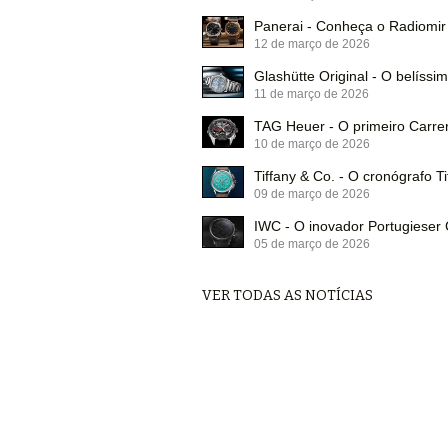
Panerai - Conheça o Radiomir
12 de março de 2026
Glashütte Original - O belíss
11 de março de 2026
TAG Heuer - O primeiro Carre
10 de março de 2026
Tiffany & Co. - O cronógrafo T
09 de março de 2026
IWC - O inovador Portugiese
05 de março de 2026
VER TODAS AS NOTÍCIAS