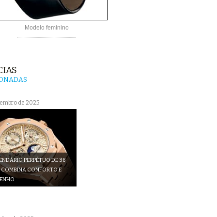
Modelo feminino
CIAS
IONADAS
vembro de 2025
ENDÁRIO PERPÉTUO DE 38
 COMBINA CONFORTO E
PENHO