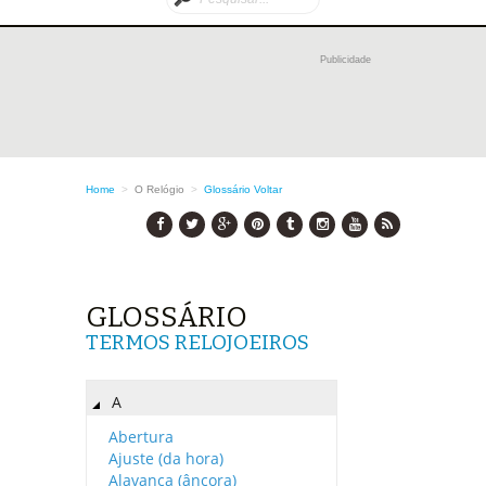
Publicidade
Home
>
O Relógio
>
Glossário
Voltar
GLOSSÁRIO
TERMOS RELOJOEIROS
A
Abertura
Ajuste (da hora)
Alavanca (âncora)