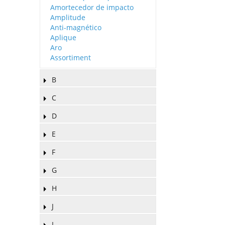
Amortecedor de impacto
Amplitude
Anti-magnético
Aplique
Aro
Assortiment
B
C
D
E
F
G
H
J
L