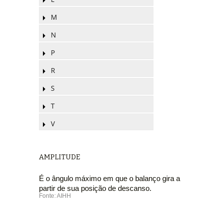
M
N
P
R
S
T
V
AMPLITUDE
É o ângulo máximo em que o balanço gira a
partir de sua posição de descanso.
Fonte: AIHH