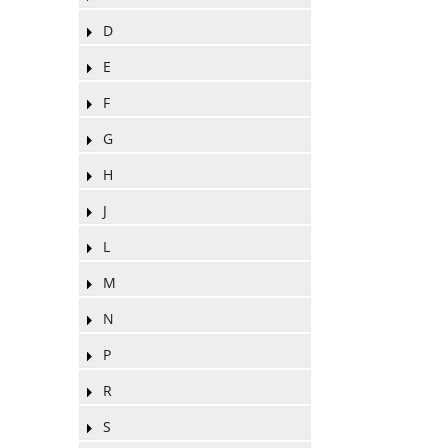
D
E
F
G
H
J
L
M
N
P
R
S