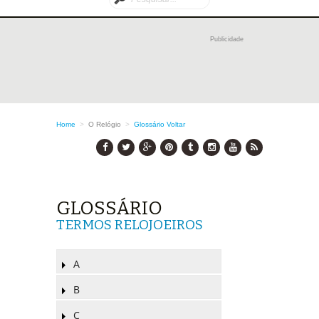
Publicidade
Home
>
O Relógio
>
Glossário
Voltar
GLOSSÁRIO
TERMOS RELOJOEIROS
A
B
C