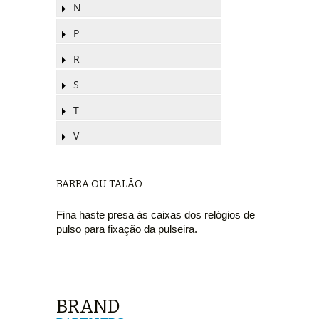
N
P
R
S
T
V
BARRA OU TALÃO
Fina haste presa às caixas dos relógios de
pulso para fixação da pulseira.
BRAND