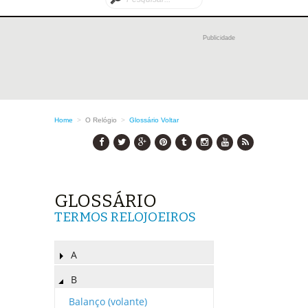
Publicidade
Home
>
O Relógio
>
Glossário
Voltar
GLOSSÁRIO
TERMOS RELOJOEIROS
A
B
Balanço (volante)