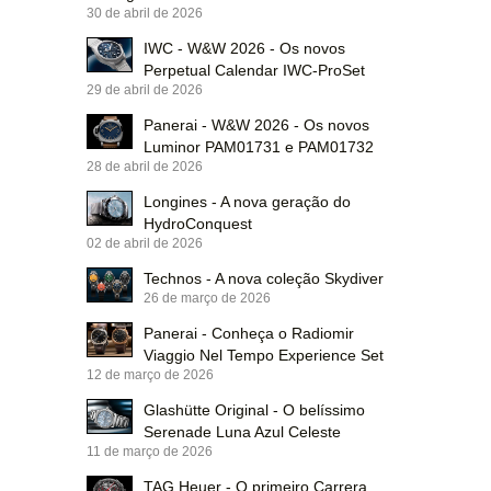
30 de abril de 2026
IWC - W&W 2026 - Os novos
Perpetual Calendar IWC-ProSet
29 de abril de 2026
Panerai - W&W 2026 - Os novos
Luminor PAM01731 e PAM01732
28 de abril de 2026
Longines - A nova geração do
HydroConquest
02 de abril de 2026
Technos - A nova coleção Skydiver
26 de março de 2026
Panerai - Conheça o Radiomir
Viaggio Nel Tempo Experience Set
12 de março de 2026
Glashütte Original - O belíssimo
Serenade Luna Azul Celeste
11 de março de 2026
TAG Heuer - O primeiro Carrera