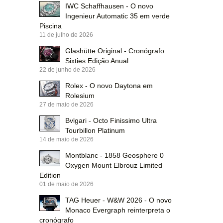
IWC Schaffhausen - O novo
Ingenieur Automatic 35 em verde
Piscina
11 de julho de 2026
Glashütte Original - Cronógrafo
Sixties Edição Anual
22 de junho de 2026
Rolex - O novo Daytona em
Rolesium
27 de maio de 2026
Bvlgari - Octo Finissimo Ultra
Tourbillon Platinum
14 de maio de 2026
Montblanc - 1858 Geosphere 0
Oxygen Mount Elbrouz Limited
Edition
01 de maio de 2026
TAG Heuer - W&W 2026 - O novo
Monaco Evergraph reinterpreta o
cronógrafo