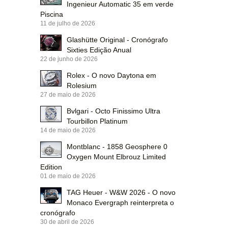
Ingenieur Automatic 35 em verde
Piscina
11 de julho de 2026
Glashütte Original - Cronógrafo
Sixties Edição Anual
22 de junho de 2026
Rolex - O novo Daytona em
Rolesium
27 de maio de 2026
Bvlgari - Octo Finissimo Ultra
Tourbillon Platinum
14 de maio de 2026
Montblanc - 1858 Geosphere 0
Oxygen Mount Elbrouz Limited
Edition
01 de maio de 2026
TAG Heuer - W&W 2026 - O novo
Monaco Evergraph reinterpreta o
cronógrafo
30 de abril de 2026