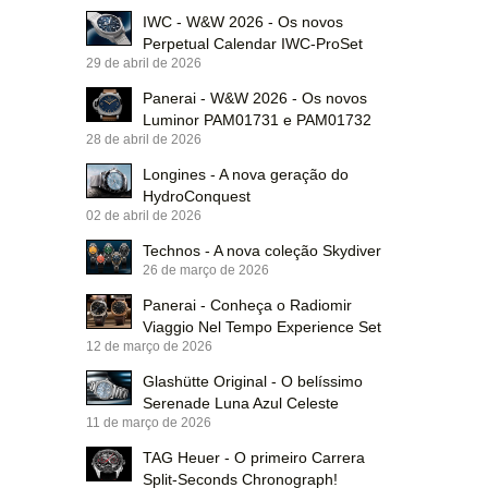
IWC - W&W 2026 - Os novos
Perpetual Calendar IWC-ProSet
29 de abril de 2026
Panerai - W&W 2026 - Os novos
Luminor PAM01731 e PAM01732
28 de abril de 2026
Longines - A nova geração do
HydroConquest
02 de abril de 2026
Technos - A nova coleção Skydiver
26 de março de 2026
Panerai - Conheça o Radiomir
Viaggio Nel Tempo Experience Set
12 de março de 2026
Glashütte Original - O belíssimo
Serenade Luna Azul Celeste
11 de março de 2026
TAG Heuer - O primeiro Carrera
Split-Seconds Chronograph!